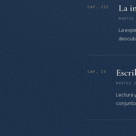
La i
CAP.
III
MARTES
La expe
descubr
Escri
CAP.
IV
MARTES 
Lectura y
conjunto