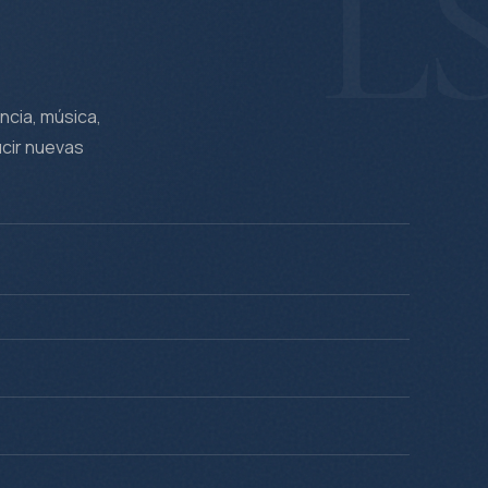
L
ncia, música,
ucir nuevas