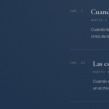
Cuando
CAP.
I
MARTES 1
Cuando la 
crisis de 
Las c
CAP.
II
MARTES 
Cuando e
un archi