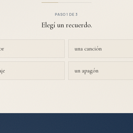
PASO
1
DE 3
Elegí un recuerdo.
or
una canción
aje
un apagón