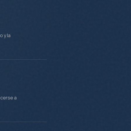
o y la
ecerse a